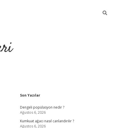
eri
Sidebar
Son Yazılar
https://ilbe
Dengeli popülasyon nedir ?
Ağustos 6, 2026
Kumkuat ağacı nasıl canlandırılır ?
Ağustos 6, 2026