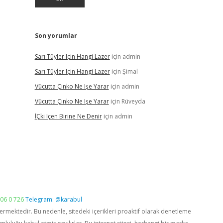
Son yorumlar
Sarı Tüyler Için Hangi Lazer
için
admin
Sarı Tüyler Için Hangi Lazer
için
Şimal
Vücutta Çinko Ne Işe Yarar
için
admin
Vücutta Çinko Ne Işe Yarar
için
Rüveyda
İÇki Içen Birine Ne Denir
için
admin
06 0 726
Telegram: @karabul
vermektedir. Bu nedenle, sitedeki içerikleri proaktif olarak denetleme