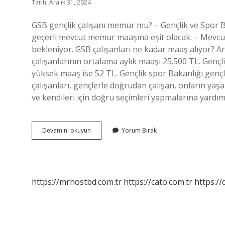
Tarih: Aralık 31, 2024
GSB gençlik çalışanı memur mu? – Gençlik ve Spor Ba
geçerli mevcut memur maaşına eşit olacak. – Mevcu
bekleniyor. GSB çalışanları ne kadar maaş alıyor? An
çalışanlarının ortalama aylık maaşı 25.500 TL. Gençl
yüksek maaş ise 52 TL. Gençlik spor Bakanlığı gençlik
çalışanları, gençlerle doğrudan çalışan, onların yaşam
ve kendileri için doğru seçimleri yapmalarına yardı
Gsb
Devamını okuyun
Yorum Bırak
Personeli
Memur
Mu
https://mrhostbd.com.tr
https://cato.com.tr
https://