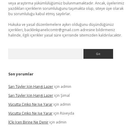
veya araştırma yükümlülüğümüz bulunmamaktadır. Ancak, üyelerimiz
yazdıkları içeriklerin sorumluluğunu taşımakta olup, siteye üye olarak
bu sorumluluğu kabul etmiş sayılırlar.
Hukuka ve yasal düzenlemelere aykırı olduğunu düşündüğünüz
içerikleri,
backlinkpanelicomtr@gmail.com
adresine bildirmeniz
halinde, ilgili içerikler yasal süre içerisinde sitemizden kaldırılacaktır.
Arama
Son yorumlar
Sarı Tüyler Için Hangi Lazer
için
admin
Sarı Tüyler Için Hangi Lazer
için
Şimal
Vücutta Çinko Ne Işe Yarar
için
admin
Vücutta Çinko Ne Işe Yarar
için
Rüveyda
İÇki Içen Birine Ne Denir
için
admin