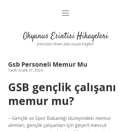
menüyü
Anasayfa
aç
Gizlilik Politikası
Okyanus Esintisi Hikayeleri
Yasal Uyarı
Denizden ilham alan neşeli bilgiler!
Hakkımızda
Gsb Personeli Memur Mu
Tarih: Aralık 31, 2024
GSB gençlik çalışanı
memur mu?
– Gençlik ve Spor Bakanlığı düzeyindeki memur
alımları, gençlik çalışanları için geçerli mevcut