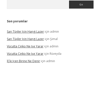
Arama
Son yorumlar
Sarı Tüyler Için Hangi Lazer
için
admin
Sarı Tüyler Için Hangi Lazer
için
Şimal
Vücutta Çinko Ne Işe Yarar
için
admin
Vücutta Çinko Ne Işe Yarar
için
Rüveyda
İÇki Içen Birine Ne Denir
için
admin
ps://ilbet.casino/