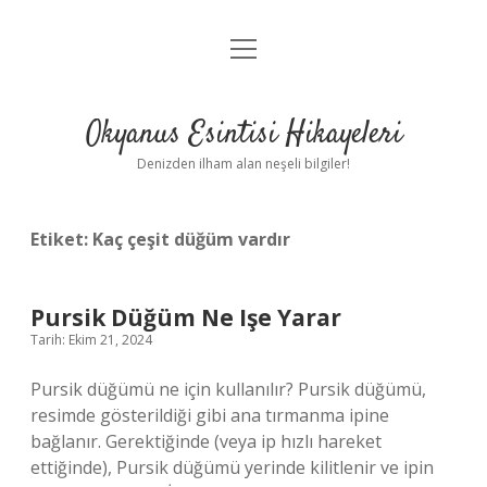
menüyü
Anasayfa
aç
Gizlilik Politikası
Okyanus Esintisi Hikayeleri
Yasal Uyarı
Denizden ilham alan neşeli bilgiler!
Hakkımızda
Etiket:
Kaç çeşit düğüm vardır
Pursik Düğüm Ne Işe Yarar
Tarih: Ekim 21, 2024
Pursik düğümü ne için kullanılır? Pursik düğümü,
resimde gösterildiği gibi ana tırmanma ipine
bağlanır. Gerektiğinde (veya ip hızlı hareket
ettiğinde), Pursik düğümü yerinde kilitlenir ve ipin