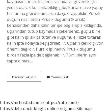
kaymasını önler. İnişler sırasında ve güvenlik için
yedek olarak kullanılabildiği gibi, kurtarma ve yapay
tırmanma gibi durumlarda da çok faydalıdır. Pursik
düğüm nasıl atılır? Prusik düğümü (Pursik)
kendisinden daha kalın bir ipe bağlanıp sıkıldığında,
uçlarından tutup kaymadan çekerseniz, güçlü bir el
gibi kalın ipi sıkıca tutar ve düğümü elinizle tutarak
kalın ipte kolayca değiştirilebilir. Uçların çekildiği yön
önemli değildir. Pursik ipi nedir? Prusik düğümü
birden fazla ipe de bağlanabilir. Tüm iplerin aynı
çapta olması…
Pursik
Devamını okuyun
Yorum Bırak
Düğüm
Ne
Işe
Yarar
https://mrhostbd.com.tr
https://cato.com.tr
https://deh.com.tr
knight online
nttgame
Sitemap