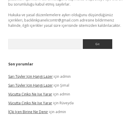
bu sorumluluğu kabul etmiş sayılırlar.
Hukuka ve yasal düzenlemelere aykırı olduğunu düşündüğünüz
içerikleri,
backlinkpanelicomtr@gmail.com
adresine bildirmeniz
halinde, ilgili içerikler yasal süre içerisinde sitemizden kaldırılacaktır.
Arama
Son yorumlar
Sarı Tüyler Için Hangi Lazer
için
admin
Sarı Tüyler Için Hangi Lazer
için
Şimal
Vücutta Çinko Ne Işe Yarar
için
admin
Vücutta Çinko Ne Işe Yarar
için
Rüveyda
İÇki Içen Birine Ne Denir
için
admin