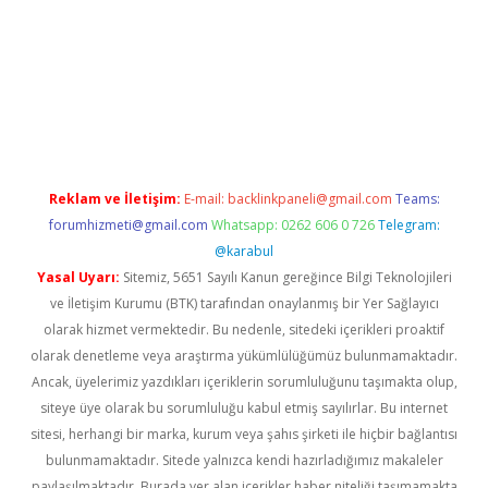
no/
Reklam ve İletişim:
E-mail:
backlinkpaneli@gmail.com
Teams:
forumhizmeti@gmail.com
Whatsapp: 0262 606 0 726
Telegram:
@karabul
Yasal Uyarı:
Sitemiz, 5651 Sayılı Kanun gereğince Bilgi Teknolojileri
ve İletişim Kurumu (BTK) tarafından onaylanmış bir Yer Sağlayıcı
olarak hizmet vermektedir. Bu nedenle, sitedeki içerikleri proaktif
olarak denetleme veya araştırma yükümlülüğümüz bulunmamaktadır.
Ancak, üyelerimiz yazdıkları içeriklerin sorumluluğunu taşımakta olup,
siteye üye olarak bu sorumluluğu kabul etmiş sayılırlar. Bu internet
sitesi, herhangi bir marka, kurum veya şahıs şirketi ile hiçbir bağlantısı
bulunmamaktadır. Sitede yalnızca kendi hazırladığımız makaleler
paylaşılmaktadır. Burada yer alan içerikler haber niteliği taşımamakta