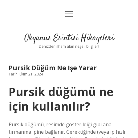
menüyü
Anasayfa
aç
Gizlilik Politikası
Okyanus Esintisi Hikayeleri
Yasal Uyarı
Denizden ilham alan neşeli bilgiler!
Hakkımızda
Pursik Düğüm Ne Işe Yarar
Tarih: Ekim 21, 2024
Pursik düğümü ne
için kullanılır?
Pursik düğümü, resimde gösterildiği gibi ana
tırmanma ipine bağlanır. Gerektiğinde (veya ip hızlı