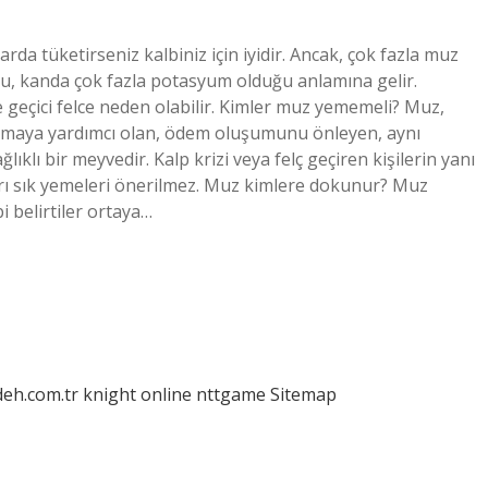
a tüketirseniz kalbiniz için iyidir. Ancak, çok fazla muz
 Bu, kanda çok fazla potasyum olduğu anlamına gelir.
ve geçici felce neden olabilir. Kimler muz yememeli? Muz,
n atmaya yardımcı olan, ödem oluşumunu önleyen, aynı
klı bir meyvedir. Kalp krizi veya felç geçiren kişilerin yanı
aşırı sık yemeleri önerilmez. Muz kimlere dokunur? Muz
bi belirtiler ortaya…
deh.com.tr
knight online
nttgame
Sitemap