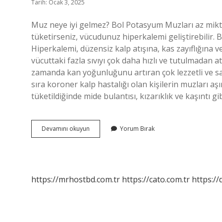
Tarih: Ocak 3, 2025
Muz neye iyi gelmez? Bol Potasyum Muzları az miktard
tüketirseniz, vücudunuz hiperkalemi geliştirebilir.
Hiperkalemi, düzensiz kalp atışına, kas zayıflığına 
vücuttaki fazla sıvıyı çok daha hızlı ve tutulmada
zamanda kan yoğunluğunu artıran çok lezzetli ve sağlı
sıra koroner kalp hastalığı olan kişilerin muzları 
tüketildiğinde mide bulantısı, kızarıklık ve kaşıntı gi
Muz
Devamını okuyun
Yorum Bırak
Hangi
Hastalıklara
Iyi
Gelmez
https://mrhostbd.com.tr
https://cato.com.tr
https://