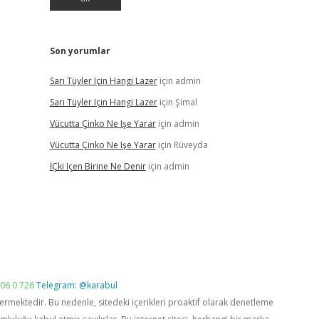
Son yorumlar
Sarı Tüyler Için Hangi Lazer
için
admin
Sarı Tüyler Için Hangi Lazer
için
Şimal
Vücutta Çinko Ne Işe Yarar
için
admin
Vücutta Çinko Ne Işe Yarar
için
Rüveyda
İÇki Içen Birine Ne Denir
için
admin
06 0 726
Telegram: @karabul
vermektedir. Bu nedenle, sitedeki içerikleri proaktif olarak denetleme