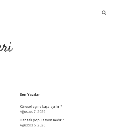
eri
Sidebar
Son Yazılar
https://ilbe
Küreselleşme kaça ayrılır ?
Ağustos 7, 2026
Dengeli popülasyon nedir ?
Ağustos 6, 2026