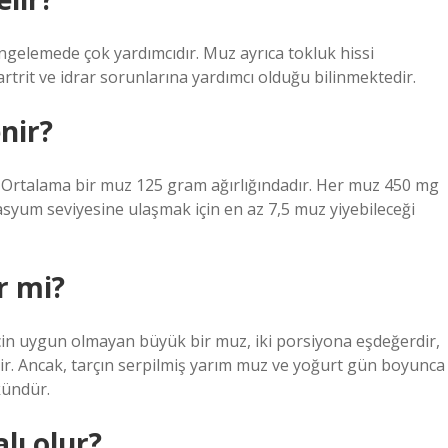
engelemede çok yardımcıdır. Muz ayrıca tokluk hissi
artrit ve idrar sorunlarına yardımcı olduğu bilinmektedir.
nir?
r. Ortalama bir muz 125 gram ağırlığındadır. Her muz 450 mg
otasyum seviyesine ulaşmak için en az 7,5 muz yiyebileceği
r mi?
için uygun olmayan büyük bir muz, iki porsiyona eşdeğerdir,
tir. Ancak, tarçın serpilmiş yarım muz ve yoğurt gün boyunca
kündür.
lı olur?