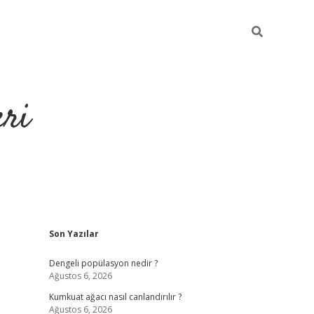
eri
Sidebar
Son Yazılar
https://ilbet.casino/
Dengeli popülasyon nedir ?
Ağustos 6, 2026
Kumkuat ağacı nasıl canlandırılır ?
Ağustos 6, 2026