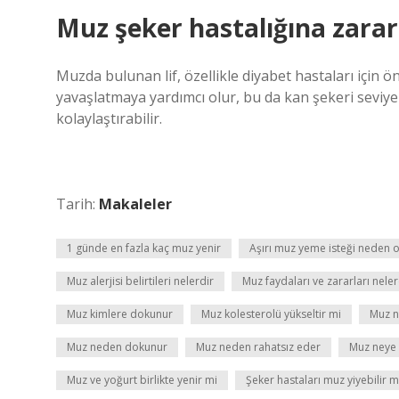
Muz şeker hastalığına zarar
Muzda bulunan lif, özellikle diyabet hastaları için ö
yavaşlatmaya yardımcı olur, bu da kan şekeri seviyel
kolaylaştırabilir.
Tarih:
Makaleler
1 günde en fazla kaç muz yenir
Aşırı muz yeme isteği neden o
Muz alerjisi belirtileri nelerdir
Muz faydaları ve zararları neler
Muz kimlere dokunur
Muz kolesterolü yükseltir mi
Muz n
Muz neden dokunur
Muz neden rahatsız eder
Muz neye 
Muz ve yoğurt birlikte yenir mi
Şeker hastaları muz yiyebilir m