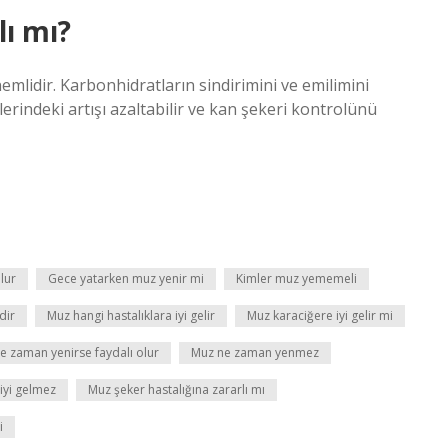
lı mı?
nemlidir. Karbonhidratların sindirimini ve emilimini
erindeki artışı azaltabilir ve kan şekeri kontrolünü
lur
Gece yatarken muz yenir mi
Kimler muz yememeli
dir
Muz hangi hastalıklara iyi gelir
Muz karaciğere iyi gelir mi
e zaman yenirse faydalı olur
Muz ne zaman yenmez
iyi gelmez
Muz şeker hastalığına zararlı mı
i