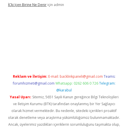
İÇki Içen Birine Ne Denir
için
admin
ps://ilbet.casino/
Reklam ve İletişim:
E-mail:
backlinkpaneli@gmail.com
Teams:
forumhizmeti@gmail.com
Whatsapp: 0262 606 0 726
Telegram:
@karabul
Yasal Uyarı:
Sitemiz, 5651 Sayılı Kanun gereğince Bilgi Teknolojileri
ve İletişim Kurumu (BTK) tarafından onaylanmış bir Yer Sağlayıcı
olarak hizmet vermektedir. Bu nedenle, sitedeki içerikleri proaktif
olarak denetleme veya araştırma yükümlülüğümüz bulunmamaktadır.
Ancak, üyelerimiz yazdıkları içeriklerin sorumluluğunu taşımakta olup,