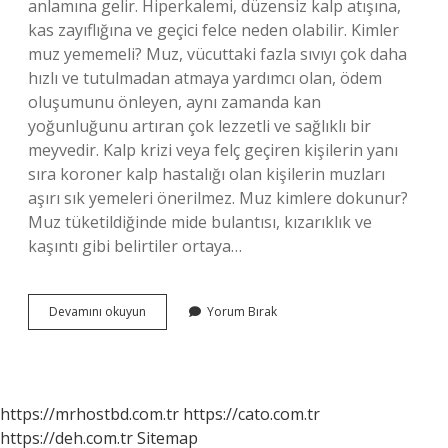
anlamına gelir. Hiperkalemi, düzensiz kalp atışına,
kas zayıflığına ve geçici felce neden olabilir. Kimler
muz yememeli? Muz, vücuttaki fazla sıvıyı çok daha
hızlı ve tutulmadan atmaya yardımcı olan, ödem
oluşumunu önleyen, aynı zamanda kan
yoğunluğunu artıran çok lezzetli ve sağlıklı bir
meyvedir. Kalp krizi veya felç geçiren kişilerin yanı
sıra koroner kalp hastalığı olan kişilerin muzları
aşırı sık yemeleri önerilmez. Muz kimlere dokunur?
Muz tüketildiğinde mide bulantısı, kızarıklık ve
kaşıntı gibi belirtiler ortaya…
Muz
Devamını okuyun
Yorum Bırak
Hangi
Hastalıklara
Iyi
Gelmez
https://mrhostbd.com.tr
https://cato.com.tr
https://deh.com.tr
Sitemap