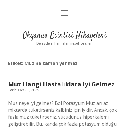
menüyü
Anasayfa
aç
Gizlilik Politikası
Okyanus Esintisi Hikayeleri
Yasal Uyarı
Denizden ilham alan neşeli bilgiler!
Hakkımızda
Etiket:
Muz ne zaman yenmez
Muz Hangi Hastalıklara Iyi Gelmez
Tarih: Ocak 3, 2025
Muz neye iyi gelmez? Bol Potasyum Muzları az
miktarda tüketirseniz kalbiniz için iyidir. Ancak, çok
fazla muz tüketirseniz, vücudunuz hiperkalemi
geliştirebilir. Bu, kanda çok fazla potasyum olduğu