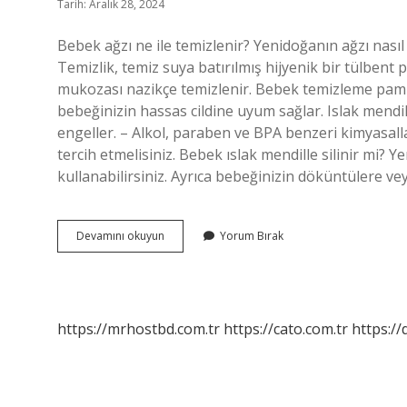
Tarih: Aralık 28, 2024
Bebek ağzı ne ile temizlenir? Yenidoğanın ağzı nasıl 
Temizlik, temiz suya batırılmış hijyenik bir tülbent 
mukozası nazikçe temizlenir. Bebek temizleme pam
bebeğinizin hassas cildine uyum sağlar. Islak mendil
engeller. – Alkol, paraben ve BPA benzeri kimyasalla
tercih etmelisiniz. Bebek ıslak mendille silinir mi? Ye
kullanabilirsiniz. Ayrıca bebeğinizin döküntülere veya
Bebeklerin
Devamını okuyun
Yorum Bırak
Ağzı
Islak
Mendille
Silinir
Mi
https://mrhostbd.com.tr
https://cato.com.tr
https://