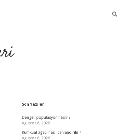
eri
Sidebar
Son Yazılar
https://ilbe
Dengeli popülasyon nedir ?
Ağustos 6, 2026
Kumkuat ağacı nasıl canlandırılır ?
Ağustos 6, 2026