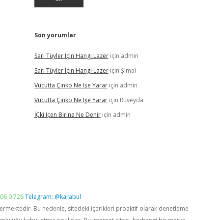
Son yorumlar
Sarı Tüyler Için Hangi Lazer
için
admin
Sarı Tüyler Için Hangi Lazer
için
Şimal
Vücutta Çinko Ne Işe Yarar
için
admin
Vücutta Çinko Ne Işe Yarar
için
Rüveyda
İÇki Içen Birine Ne Denir
için
admin
06 0 726
Telegram: @karabul
vermektedir. Bu nedenle, sitedeki içerikleri proaktif olarak denetleme