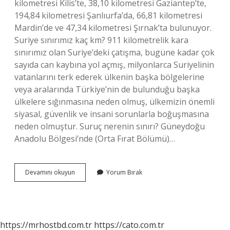
kilometresi Kilis’te, 38,10 kilometresi Gaziantep’te,
194,84 kilometresi Şanlıurfa’da, 66,81 kilometresi
Mardin’de ve 47,34 kilometresi Şırnak’ta bulunuyor.
Suriye sınırımız kaç km? 911 kilometrelik kara
sınırımız olan Suriye’deki çatışma, bugüne kadar çok
sayıda can kaybına yol açmış, milyonlarca Suriyelinin
vatanlarını terk ederek ülkenin başka bölgelerine
veya aralarında Türkiye’nin de bulunduğu başka
ülkelere sığınmasına neden olmuş, ülkemizin önemli
siyasal, güvenlik ve insani sorunlarla boğuşmasına
neden olmuştur. Suruç nerenin sınırı? Güneydoğu
Anadolu Bölgesi’nde (Orta Fırat Bölümü)…
Suruç
Devamını okuyun
Yorum Bırak
Suriye
Sınırı
Kaç
Km
https://mrhostbd.com.tr
https://cato.com.tr