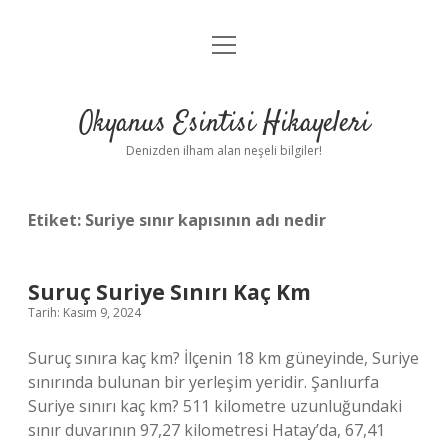
menüyü
Anasayfa
aç
Gizlilik Politikası
Okyanus Esintisi Hikayeleri
Yasal Uyarı
Denizden ilham alan neşeli bilgiler!
Hakkımızda
Etiket:
Suriye sınır kapısının adı nedir
Suruç Suriye Sınırı Kaç Km
Tarih: Kasım 9, 2024
Suruç sınıra kaç km? İlçenin 18 km güneyinde, Suriye
sınırında bulunan bir yerleşim yeridir. Şanlıurfa
Suriye sınırı kaç km? 511 kilometre uzunluğundaki
sınır duvarının 97,27 kilometresi Hatay’da, 67,41