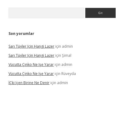
Arama
Son yorumlar
Sarı Tüyler Için Hangi Lazer
için
admin
Sarı Tüyler Için Hangi Lazer
için
Şimal
Vücutta Çinko Ne Işe Yarar
için
admin
Vücutta Çinko Ne Işe Yarar
için
Rüveyda
İÇki Içen Birine Ne Denir
için
admin
ttps://ilbet.casino/