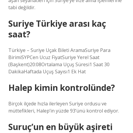
aşan seyahatleri için Suriye’ye vize alma işlemlerine
tabi değildir.
Suriye Türkiye arası kaç
saat?
Türkiye – Suriye Uçak Bileti AramaSuriye Para
BirimiSYPCen Ucuz FiyatSuriye Yerel Saat
(Başkent)20:08Ortalama Uçuş Süresi1 Saat 30
DakikaHaftada Uçuş Sayısı1 Ek Hat
Halep kimin kontrolünde?
Birçok ilçede hızla ilerleyen Suriye ordusu ve
müttefikleri, Halep’in yüzde 93’ünü kontrol ediyor.
Suruç’un en büyük aşireti