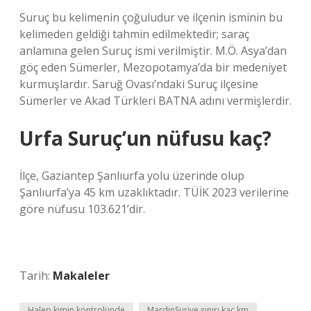
Suruç bu kelimenin çoğuludur ve ilçenin isminin bu
kelimeden geldiği tahmin edilmektedir; saraç
anlamına gelen Suruç ismi verilmiştir. M.Ö. Asya’dan
göç eden Sümerler, Mezopotamya’da bir medeniyet
kurmuşlardır. Saruğ Ovası’ndaki Suruç ilçesine
Sümerler ve Akad Türkleri BATNA adını vermişlerdir.
Urfa Suruç’un nüfusu kaç?
İlçe, Gaziantep Şanlıurfa yolu üzerinde olup
Şanlıurfa’ya 45 km uzaklıktadır. TÜİK 2023 verilerine
göre nüfusu 103.621’dir.
Tarih:
Makaleler
Halep kimin kontrolünde
MardinSuriye sınırı kaç km