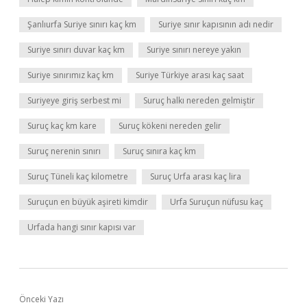
Şanlıurfa Suriye sınırı kaç km
Suriye sınır kapısının adı nedir
Suriye sınırı duvar kaç km
Suriye sınırı nereye yakın
Suriye sınırımız kaç km
Suriye Türkiye arası kaç saat
Suriyeye giriş serbest mi
Suruç halkı nereden gelmiştir
Suruç kaç km kare
Suruç kökeni nereden gelir
Suruç nerenin sınırı
Suruç sınıra kaç km
Suruç Tüneli kaç kilometre
Suruç Urfa arası kaç lira
Suruçun en büyük aşireti kimdir
Urfa Suruçun nüfusu kaç
Urfada hangi sınır kapısı var
Önceki Yazı