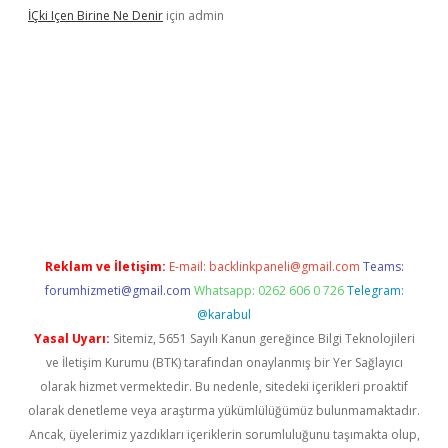
İÇki Içen Birine Ne Denir
için
admin
casino/
Reklam ve İletişim:
E-mail:
backlinkpaneli@gmail.com
Teams:
forumhizmeti@gmail.com
Whatsapp: 0262 606 0 726
Telegram:
@karabul
Yasal Uyarı:
Sitemiz, 5651 Sayılı Kanun gereğince Bilgi Teknolojileri
ve İletişim Kurumu (BTK) tarafından onaylanmış bir Yer Sağlayıcı
olarak hizmet vermektedir. Bu nedenle, sitedeki içerikleri proaktif
olarak denetleme veya araştırma yükümlülüğümüz bulunmamaktadır.
Ancak, üyelerimiz yazdıkları içeriklerin sorumluluğunu taşımakta olup,