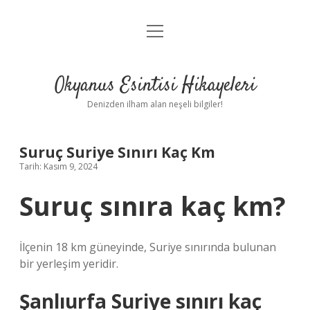
menüyü
Anasayfa
aç
Gizlilik Politikası
Okyanus Esintisi Hikayeleri
Yasal Uyarı
Denizden ilham alan neşeli bilgiler!
Hakkımızda
Suruç Suriye Sınırı Kaç Km
Tarih: Kasım 9, 2024
Suruç sınıra kaç km?
İlçenin 18 km güneyinde, Suriye sınırında bulunan
bir yerleşim yeridir.
Şanlıurfa Suriye sınırı kaç