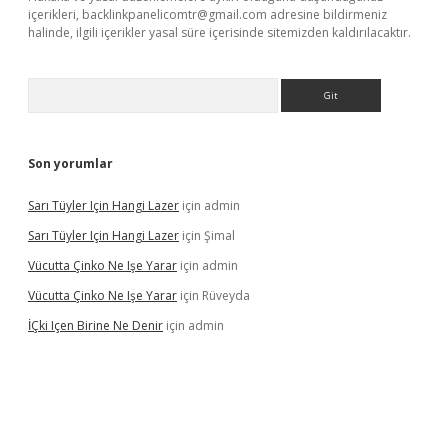
içerikleri,
backlinkpanelicomtr@gmail.com
adresine bildirmeniz
halinde, ilgili içerikler yasal süre içerisinde sitemizden kaldırılacaktır.
Arama
Son yorumlar
Sarı Tüyler Için Hangi Lazer
için
admin
Sarı Tüyler Için Hangi Lazer
için
Şimal
Vücutta Çinko Ne Işe Yarar
için
admin
Vücutta Çinko Ne Işe Yarar
için
Rüveyda
İÇki Içen Birine Ne Denir
için
admin