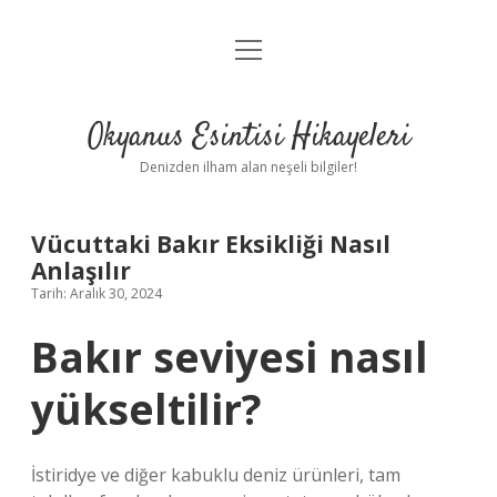
menüyü
Anasayfa
aç
Gizlilik Politikası
Okyanus Esintisi Hikayeleri
Yasal Uyarı
Denizden ilham alan neşeli bilgiler!
Hakkımızda
Vücuttaki Bakır Eksikliği Nasıl
Anlaşılır
Tarih: Aralık 30, 2024
Bakır seviyesi nasıl
yükseltilir?
İstiridye ve diğer kabuklu deniz ürünleri, tam