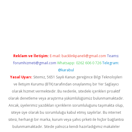
sino/
Reklam ve İletişim:
E-mail:
backlinkpaneli@gmail.com
Teams:
forumhizmeti@gmail.com
Whatsapp: 0262 606 0 726
Telegram:
@karabul
Yasal Uyarı:
Sitemiz, 5651 Sayılı Kanun gereğince Bilgi Teknolojileri
ve İletişim Kurumu (BTK) tarafından onaylanmış bir Yer Sağlayıcı
olarak hizmet vermektedir. Bu nedenle, sitedeki içerikleri proaktif
olarak denetleme veya araştırma yükümlülüğümüz bulunmamaktadır.
Ancak, üyelerimiz yazdıkları içeriklerin sorumluluğunu taşımakta olup,
siteye üye olarak bu sorumluluğu kabul etmiş sayılırlar. Bu internet
sitesi, herhangi bir marka, kurum veya şahıs şirketi ile hiçbir bağlantısı
bulunmamaktadır. Sitede yalnızca kendi hazırladığımız makaleler