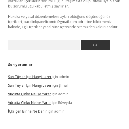
yazdıkları içeriklerin sorumluluğunu taşımakta olup, siteye üye olarak
bu sorumluluğu kabul etmiş sayılırlar.
Hukuka ve yasal düzenlemelere aykırı olduğunu düşündüğünüz
içerikleri,
backlinkpanelicomtr@gmail.com
adresine bildirmeniz
halinde, ilgili içerikler yasal süre içerisinde sitemizden kaldırılacaktır.
Arama
Son yorumlar
Sarı Tüyler Için Hangi Lazer
için
admin
Sarı Tüyler Için Hangi Lazer
için
Şimal
Vücutta Çinko Ne Işe Yarar
için
admin
Vücutta Çinko Ne Işe Yarar
için
Rüveyda
İÇki Içen Birine Ne Denir
için
admin