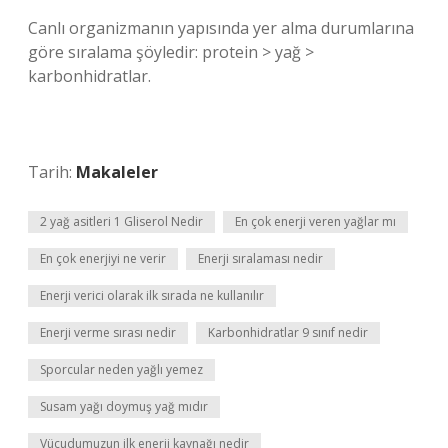
Canlı organizmanın yapısında yer alma durumlarına
göre sıralama şöyledir: protein > yağ >
karbonhidratlar.
Tarih:
Makaleler
2 yağ asitleri 1 Gliserol Nedir
En çok enerji veren yağlar mı
En çok enerjiyi ne verir
Enerji sıralaması nedir
Enerji verici olarak ilk sırada ne kullanılır
Enerji verme sırası nedir
Karbonhidratlar 9 sınıf nedir
Sporcular neden yağlı yemez
Susam yağı doymuş yağ mıdır
Vücudumuzun ilk enerji kaynağı nedir