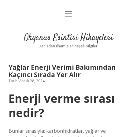
menüyü
Anasayfa
aç
Gizlilik Politikası
Okyanus Esintisi Hikayeleri
Yasal Uyarı
Denizden ilham alan neşeli bilgiler!
Hakkımızda
Yağlar Enerji Verimi Bakımından
Kaçıncı Sırada Yer Alır
Tarih: Aralık 28, 2024
Enerji verme sırası
nedir?
Bunlar sırasıyla; karbonhidratlar, yağlar ve