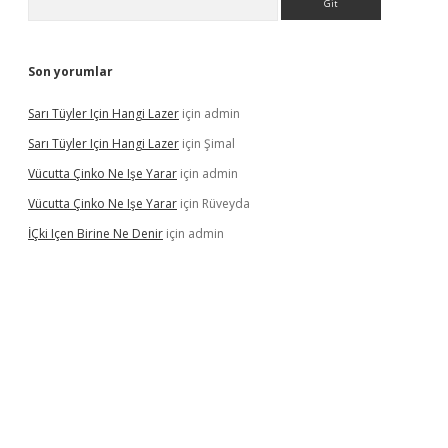
Son yorumlar
Sarı Tüyler Için Hangi Lazer
için
admin
Sarı Tüyler Için Hangi Lazer
için
Şimal
Vücutta Çinko Ne Işe Yarar
için
admin
Vücutta Çinko Ne Işe Yarar
için
Rüveyda
İÇki Içen Birine Ne Denir
için
admin
casino/