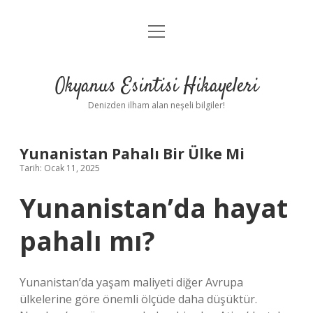
menüyü
Anasayfa
aç
Gizlilik Politikası
Okyanus Esintisi Hikayeleri
Yasal Uyarı
Denizden ilham alan neşeli bilgiler!
Hakkımızda
Yunanistan Pahalı Bir Ülke Mi
Tarih: Ocak 11, 2025
Yunanistan’da hayat
pahalı mı?
Yunanistan’da yaşam maliyeti diğer Avrupa
ülkelerine göre önemli ölçüde daha düşüktür.