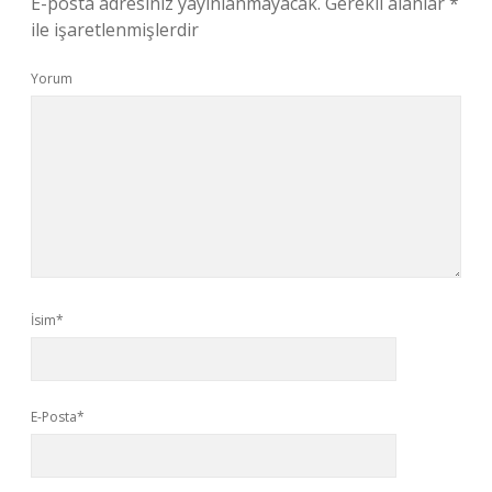
E-posta adresiniz yayınlanmayacak.
Gerekli alanlar
*
ile işaretlenmişlerdir
Yorum
İsim*
E-Posta*